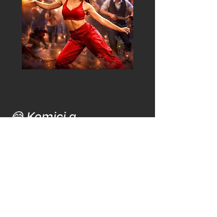
😂 Komici a
improvizační show
Co to je: Stand-up nebo improvizační
vystoupení.
Funkce: Krátké vstupy mezi programem
🎭, humor přizpůsobený tématu akce 😎
Zážitek: Smích, odlehčení atmosféry a
zábava, na kterou hosté nezapomenou 😆