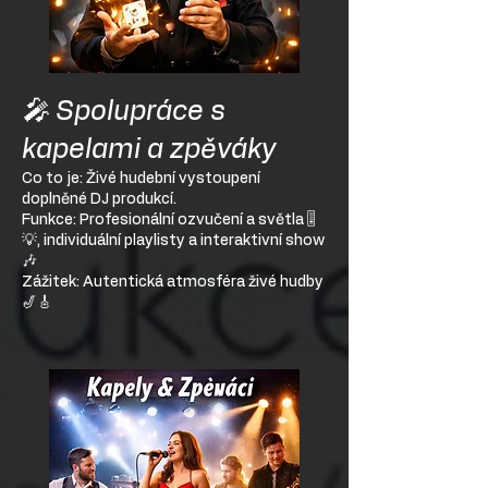
🎤 Spolupráce s
kapelami a zpěváky
Co to je: Živé hudební vystoupení
doplněné DJ produkcí.
Funkce: Profesionální ozvučení a světla 🎚️
💡, individuální playlisty a interaktivní show
🎶
Zážitek: Autentická atmosféra živé hudby
🎷🎸