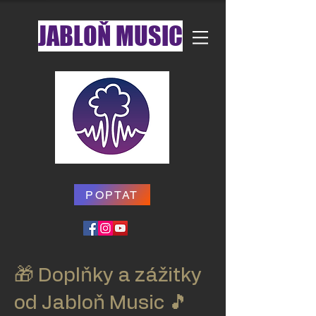
JABLOŇ MUSIC
POPTAT
🎁 Doplňky a zážitky
od Jabloň Music 🎵